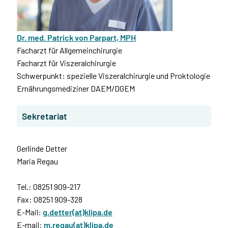
Dr. med. Patrick von Parpart, MPH
Facharzt für Allgemeinchirurgie
Facharzt für Viszeralchirurgie
Schwerpunkt: spezielle Viszeralchirurgie und Proktologie
Ernährungsmediziner DAEM/DGEM
Sekretariat
Gerlinde Detter
Maria Regau
Tel.: 08251 909-217
Fax: 08251 909-328
E-Mail:
g.detter(at)klipa.de
E-mail:
m.regau(at)klipa.de