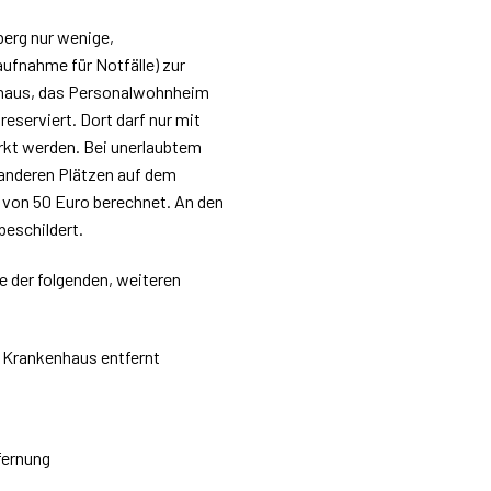
berg nur wenige,
ufnahme für Notfälle) zur
nhaus, das Personalwohnheim
reserviert. Dort darf nur mit
kt werden. Bei unerlaubtem
 anderen Plätzen auf dem
 von 50 Euro berechnet. An den
beschildert.
e der folgenden, weiteren
m Krankenhaus entfernt
tfernung