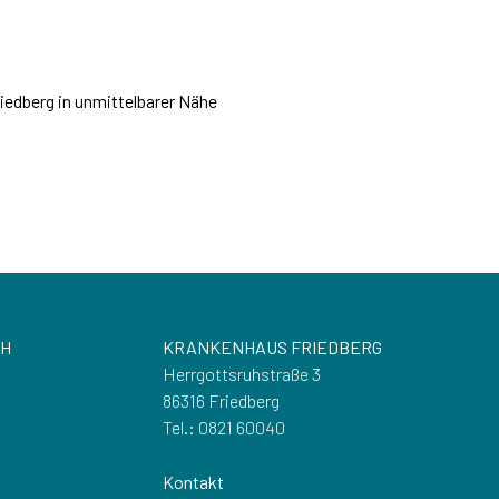
riedberg in unmittelbarer Nähe
CH
KRANKENHAUS FRIEDBERG
Herrgottsruhstraße 3
86316 Friedberg
Tel.: 0821 60040
Kontakt