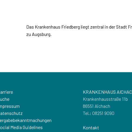
Das Krankenhaus Friedberg liegt zentral in der Stadt F
zu Augsburg.
arriere
KRANKENHAUS AICHA
uche
Krankenhausstraße 11b
mpressum
86551 Aichach
atenschutz
Tel.: 08251 9090
ergabebekanntmachungen
ocial Media Guidelines
Kontakt