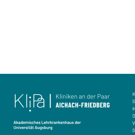
K
S
I
D
V
S