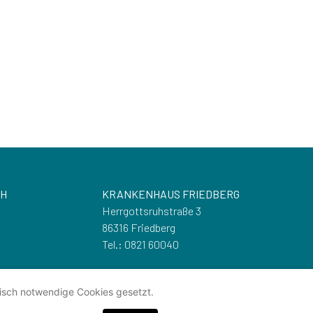
CH
KRANKENHAUS FRIEDBERG
Herrgottsruhstraße 3
86316 Friedberg
Tel.: 0821 60040
Kontakt
isch notwendige Cookies gesetzt.