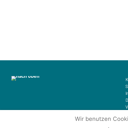
K
S
I
D
V
S
Wir benutzen Cook