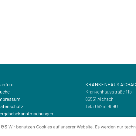
arriere
KRANKENHAUS AICHA
uche
Krankenhausstraße 11b
mpressum
86551 Aichach
atenschutz
Tel.: 08251 9090
ergabebekanntmachungen
ocial Media Guidelines
Kontakt
ies
Wir benutzen Cookies auf unserer Website. Es werden nur techn
Besuchen Sie uns auf Instagram