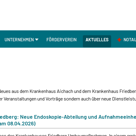
UNTERNEHMEN
FÖRDERVEREIN
AKTUELLES
NOTA
n Neues aus dem Krankenhaus Aichach und dem Krankenhaus Friedber
ber Veranstaltungen und Vorträge sondern auch über neue Dienstleis
edberg: Neue Endoskopie-Abteilung und Aufnahmeeinhei
 am 08.04.2026)
choss des Krankenhauses Friedberg Umbaumaßnahmen. In einem erste