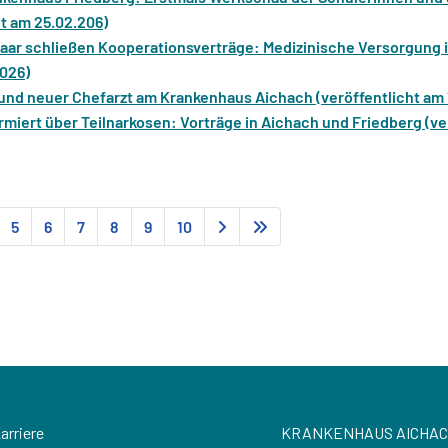
ht am 25.02.206)
Paar schließen Kooperationsverträge: Medizinische Versorgung 
2026)
und neuer Chefarzt am Krankenhaus Aichach (veröffentlicht am 
miert über Teilnarkosen: Vorträge in Aichach und Friedberg (ve
5
6
7
8
9
10
arriere
KRANKENHAUS AICHA