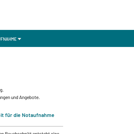
UFNAHME
g.
tungen und Angebote.
t für die Notaufnahme
n Bauabschnitt entsteht eine